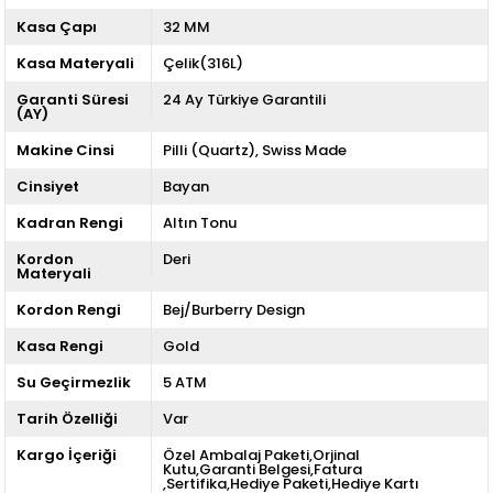
Kasa Çapı
32 MM
Kasa Materyali
Çelik(316L)
Garanti Süresi
24 Ay Türkiye Garantili
(AY)
Makine Cinsi
Pilli (Quartz)
Swiss Made
Cinsiyet
Bayan
Kadran Rengi
Altın Tonu
Kordon
Deri
Materyali
Kordon Rengi
Bej/Burberry Design
Kasa Rengi
Gold
Su Geçirmezlik
5 ATM
Tarih Özelliği
Var
Kargo İçeriği
Özel Ambalaj Paketi,Orjinal
Kutu,Garanti Belgesi,Fatura
,Sertifika,Hediye Paketi,Hediye Kartı