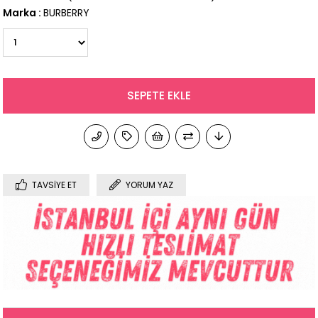
Marka
:
BURBERRY
TAVSIYE ET
YORUM YAZ