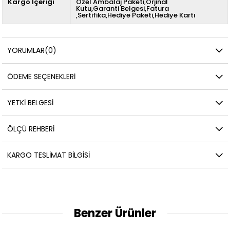
Kargo İçeriği
Özel Ambalaj Paketi,Orjinal
Kutu,Garanti Belgesi,Fatura
,Sertifika,Hediye Paketi,Hediye Kartı
YORUMLAR
(0)
ÖDEME SEÇENEKLERI
YETKİ BELGESİ
ÖLÇÜ REHBERI
KARGO TESLIMAT BILGISI
Benzer Ürünler