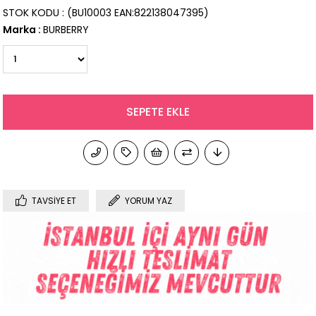
STOK KODU
(BU10003 EAN:822138047395)
Marka
:
BURBERRY
TAVSIYE ET
YORUM YAZ