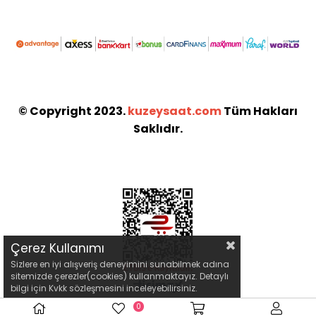
© Copyright 2023.
kuzeysaat.com
Tüm Hakları
Saklıdır.
Çerez Kullanımı
Sizlere en iyi alışveriş deneyimini sunabilmek adına
sitemizde çerezler(cookies) kullanmaktayız. Detaylı
bilgi için Kvkk sözleşmesini inceleyebilirsiniz.
0