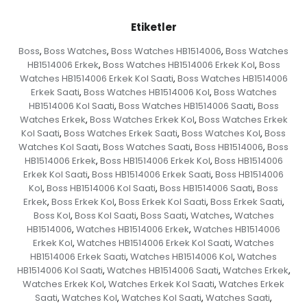
Etiketler
Boss
Boss Watches
Boss Watches HB1514006
Boss Watches
,
,
,
HB1514006 Erkek
Boss Watches HB1514006 Erkek Kol
Boss
,
,
Watches HB1514006 Erkek Kol Saati
Boss Watches HB1514006
,
Erkek Saati
Boss Watches HB1514006 Kol
Boss Watches
,
,
HB1514006 Kol Saati
Boss Watches HB1514006 Saati
Boss
,
,
Watches Erkek
Boss Watches Erkek Kol
Boss Watches Erkek
,
,
Kol Saati
Boss Watches Erkek Saati
Boss Watches Kol
Boss
,
,
,
Watches Kol Saati
Boss Watches Saati
Boss HB1514006
Boss
,
,
,
HB1514006 Erkek
Boss HB1514006 Erkek Kol
Boss HB1514006
,
,
Erkek Kol Saati
Boss HB1514006 Erkek Saati
Boss HB1514006
,
,
Kol
Boss HB1514006 Kol Saati
Boss HB1514006 Saati
Boss
,
,
,
Erkek
Boss Erkek Kol
Boss Erkek Kol Saati
Boss Erkek Saati
,
,
,
,
Boss Kol
Boss Kol Saati
Boss Saati
Watches
Watches
,
,
,
,
HB1514006
Watches HB1514006 Erkek
Watches HB1514006
,
,
Erkek Kol
Watches HB1514006 Erkek Kol Saati
Watches
,
,
HB1514006 Erkek Saati
Watches HB1514006 Kol
Watches
,
,
HB1514006 Kol Saati
Watches HB1514006 Saati
Watches Erkek
,
,
,
Watches Erkek Kol
Watches Erkek Kol Saati
Watches Erkek
,
,
Saati
Watches Kol
Watches Kol Saati
Watches Saati
,
,
,
,