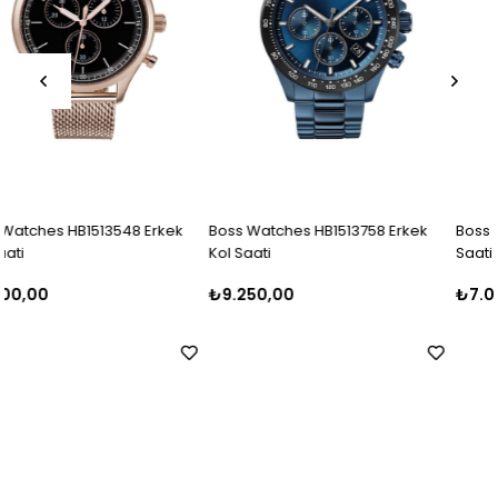
k
Boss Watches HB1513758 Erkek
Boss Watches HB1513811 Erkek K
Kol Saati
Saati
₺9.250,00
₺7.000,00