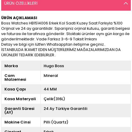
ÜRÜN ÖZELLIKLERI
ÜRÜN AÇIKLAMASI
Boss Watches HB1514006 Erkek Kol Saati Kuzey Saat Farkıyla %100
Orijinal ve 24 ay garantilidir. Siparişiniz orjinal kutusu, garanti belgesi
ve faturası ile tarafınıza gönderilir. Stoktaki ürünler aynı gün kargo ile
gönderilmektedir. Vade Farksız 3-6-9 Taksit İmkanı
Detay ve bilgi için lütfen Whatsapptan iletişime geçiniz..
İSTANBULDA İKAMET EDEN MÜŞTERİLERİMİZ MAĞAZALARIMIZDAN DA
ÜRÜNLERİ TEDARİK EDEBİLİRLER..
Marka
Hugo Boss
Cam
Mineral
Malzemesi
Kasa Çapı
44 MM
Kasa Materyali
Çelik(316L)
Garanti Süresi
24 Ay Türkiye Garantili
(AY)
Makine Cinsi
Pilli (Quartz)
Cinsiyet
Erkek