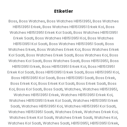
Etiketler
Boss
Boss Watches
Boss Watches HB1513951
Boss Watches
,
,
,
HB1513951 Erkek
Boss Watches HB1513951 Erkek Kol
Boss
,
,
Watches HB1513951 Erkek Kol Saati
Boss Watches HB1513951
,
Erkek Saati
Boss Watches HB1513951 Kol
Boss Watches
,
,
HB1513951 Kol Saati
Boss Watches HB1513951 Saati
Boss
,
,
Watches Erkek
Boss Watches Erkek Kol
Boss Watches Erkek
,
,
Kol Saati
Boss Watches Erkek Saati
Boss Watches Kol
Boss
,
,
,
Watches Kol Saati
Boss Watches Saati
Boss HB1513951
Boss
,
,
,
HB1513951 Erkek
Boss HB1513951 Erkek Kol
Boss HB1513951
,
,
Erkek Kol Saati
Boss HB1513951 Erkek Saati
Boss HB1513951 Kol
,
,
,
Boss HB1513951 Kol Saati
Boss HB1513951 Saati
Boss Erkek
,
,
,
Boss Erkek Kol
Boss Erkek Kol Saati
Boss Erkek Saati
Boss
,
,
,
Kol
Boss Kol Saati
Boss Saati
Watches
Watches HB1513951
,
,
,
,
,
Watches HB1513951 Erkek
Watches HB1513951 Erkek Kol
,
,
Watches HB1513951 Erkek Kol Saati
Watches HB1513951 Erkek
,
Saati
Watches HB1513951 Kol
Watches HB1513951 Kol Saati
,
,
,
Watches HB1513951 Saati
Watches Erkek
Watches Erkek Kol
,
,
,
Watches Erkek Kol Saati
Watches Erkek Saati
Watches Kol
,
,
,
Watches Kol Saati
Watches Saati
HB1513951
HB1513951 Erkek
,
,
,
,