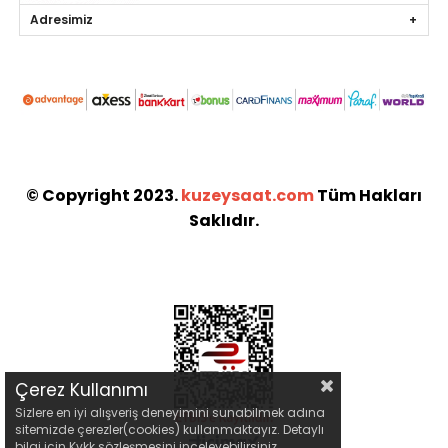
Adresimiz
© Copyright 2023.
kuzeysaat.com
Tüm Hakları
Saklıdır.
Çerez Kullanımı
Sizlere en iyi alışveriş deneyimini sunabilmek adına
sitemizde çerezler(cookies) kullanmaktayız. Detaylı
bilgi için Kvkk sözleşmesini inceleyebilirsiniz.