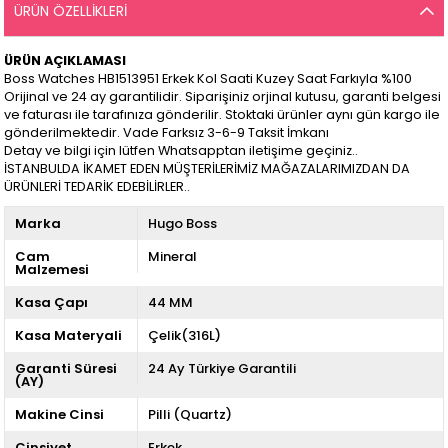
ÜRÜN ÖZELLIKLERI
ÜRÜN AÇIKLAMASI
Boss Watches HB1513951 Erkek Kol Saati Kuzey Saat Farkıyla %100
Orijinal ve 24 ay garantilidir. Siparişiniz orjinal kutusu, garanti belgesi
ve faturası ile tarafınıza gönderilir. Stoktaki ürünler aynı gün kargo ile
gönderilmektedir. Vade Farksız 3-6-9 Taksit İmkanı
Detay ve bilgi için lütfen Whatsapptan iletişime geçiniz..
İSTANBULDA İKAMET EDEN MÜŞTERİLERİMİZ MAĞAZALARIMIZDAN DA
ÜRÜNLERİ TEDARİK EDEBİLİRLER..
Marka
Hugo Boss
Cam
Mineral
Malzemesi
Kasa Çapı
44 MM
Kasa Materyali
Çelik(316L)
Garanti Süresi
24 Ay Türkiye Garantili
(AY)
Makine Cinsi
Pilli (Quartz)
Cinsiyet
Erkek