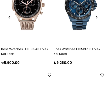
HB1513548 Erkek
Boss Watches HB1513758 Erkek
Boss Watches HB
Kol Saati
Saati
₺9.250,00
₺7.000,00