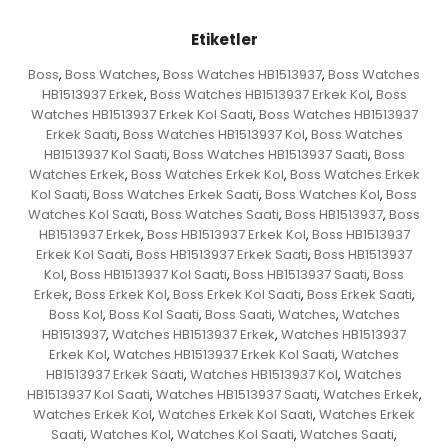
Etiketler
Boss
Boss Watches
Boss Watches HB1513937
Boss Watches
,
,
,
HB1513937 Erkek
Boss Watches HB1513937 Erkek Kol
Boss
,
,
Watches HB1513937 Erkek Kol Saati
Boss Watches HB1513937
,
Erkek Saati
Boss Watches HB1513937 Kol
Boss Watches
,
,
HB1513937 Kol Saati
Boss Watches HB1513937 Saati
Boss
,
,
Watches Erkek
Boss Watches Erkek Kol
Boss Watches Erkek
,
,
Kol Saati
Boss Watches Erkek Saati
Boss Watches Kol
Boss
,
,
,
Watches Kol Saati
Boss Watches Saati
Boss HB1513937
Boss
,
,
,
HB1513937 Erkek
Boss HB1513937 Erkek Kol
Boss HB1513937
,
,
Erkek Kol Saati
Boss HB1513937 Erkek Saati
Boss HB1513937
,
,
Kol
Boss HB1513937 Kol Saati
Boss HB1513937 Saati
Boss
,
,
,
Erkek
Boss Erkek Kol
Boss Erkek Kol Saati
Boss Erkek Saati
,
,
,
,
Boss Kol
Boss Kol Saati
Boss Saati
Watches
Watches
,
,
,
,
HB1513937
Watches HB1513937 Erkek
Watches HB1513937
,
,
Erkek Kol
Watches HB1513937 Erkek Kol Saati
Watches
,
,
HB1513937 Erkek Saati
Watches HB1513937 Kol
Watches
,
,
HB1513937 Kol Saati
Watches HB1513937 Saati
Watches Erkek
,
,
,
Watches Erkek Kol
Watches Erkek Kol Saati
Watches Erkek
,
,
Saati
Watches Kol
Watches Kol Saati
Watches Saati
,
,
,
,