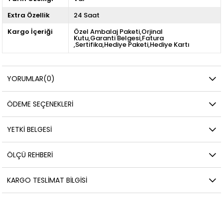
Extra Özellik
24 Saat
Kargo İçeriği
Özel Ambalaj Paketi,Orjinal
Kutu,Garanti Belgesi,Fatura
,Sertifika,Hediye Paketi,Hediye Kartı
YORUMLAR
(0)
ÖDEME SEÇENEKLERI
YETKİ BELGESİ
ÖLÇÜ REHBERI
KARGO TESLIMAT BILGISI