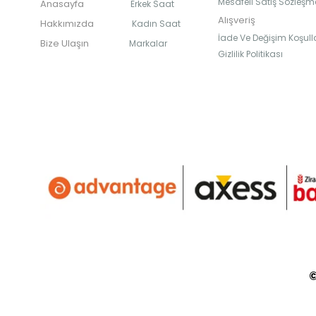
Mesafeli Satış Sözleşm
Anasayfa
Erkek Saat
Alışveriş
Hakkımızda
Kadın Saat
İade Ve Değişim Koşulla
Bize Ulaşın
Markalar
Gizlilik Politikası
©