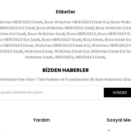
Etiketler
tches HB1513923 Erkek
Boss Watches HB1513923 Erkek Kol
Boss Watch
,
,
B1513923 Kol Saati
Boss Watches HB1513923 Saati
Boss Watches Erk
,
,
hes Kol Saati
Boss Watches Saati
Boss HB1513923
Boss HB1513923 E
,
,
,
s HB1513923 Kol Saati
Boss HB1513923 Saati
Boss Erkek
Boss Erkek Ko
,
,
,
 HB1513923 Erkek
Watches HB1513923 Erkek Kol
Watches HB1513923 E
,
,
513923 Saati
Watches Erkek
Watches Erkek Kol
Watches Erkek Kol Sa
,
,
,
Watches Saati
HB1513923
HB1513923 Erkek
,
,
,
BIZDEN HABERLER
ltenimize Üye Olun ! Tüm İndirim ve Fırsatlardan İlk Sizin Haberiniz Olsu
GÖNDER
Yardım
Sosyal M