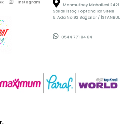
ok
Instagram
Mahmutbey Mahallesi 2421
Sokak İstoç Toptancılar Sitesi
5. Ada No:92 Bağcılar / İSTANBUL
0544 771 84 84
r.