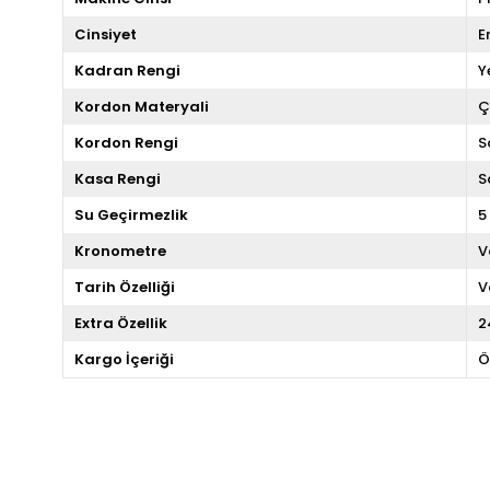
Cinsiyet
E
Kadran Rengi
Y
Kordon Materyali
Ç
Kordon Rengi
S
Kasa Rengi
S
Su Geçirmezlik
5
Kronometre
V
Tarih Özelliği
V
Extra Özellik
2
Kargo İçeriği
Ö