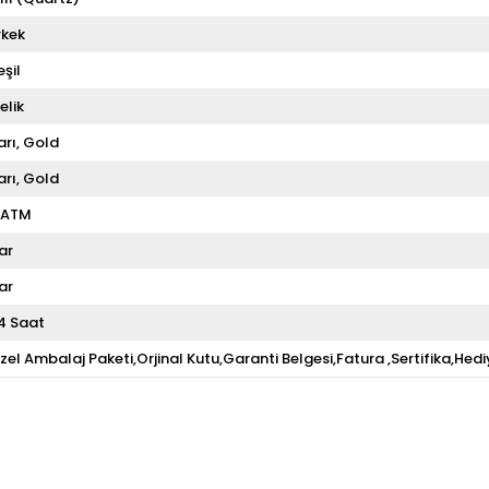
rkek
eşil
elik
arı
Gold
arı
Gold
 ATM
ar
ar
4 Saat
zel Ambalaj Paketi,Orjinal Kutu,Garanti Belgesi,Fatura ,Sertifika,Hedi