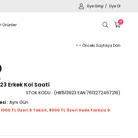
Üye Girişi
Üye Ol
0
 Ürünler
< < Önceki Sayfaya Dön
3 Erkek Kol Saati
STOK KODU
(HB1513923 EAN:7613272467216)
esi
:
Aynı Gün
t 1000
TL
Üzeri 6 Taksit, 8000 TL Üzeri Vade Farksız 9