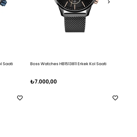
l Saati
Boss Watches HB1513811 Erkek Kol Saati
Hugo 
₺7.000,00
₺8.