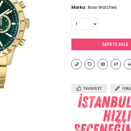
Marka
:
Boss Watches
TAVSIYE ET
YORU