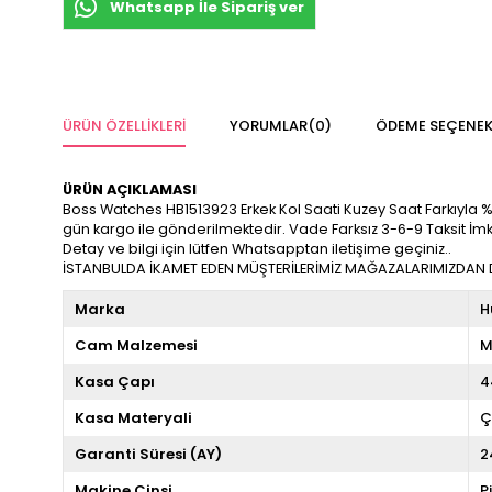
Whatsapp İle Sipariş ver
ÜRÜN ÖZELLIKLERI
YORUMLAR
(0)
ÖDEME SEÇENEK
ÜRÜN AÇIKLAMASI
Boss Watches HB1513923 Erkek Kol Saati Kuzey Saat Farkıyla %100 
gün kargo ile gönderilmektedir. Vade Farksız 3-6-9 Taksit İm
Detay ve bilgi için lütfen Whatsapptan iletişime geçiniz..
İSTANBULDA İKAMET EDEN MÜŞTERİLERİMİZ MAĞAZALARIMIZDAN DA
Marka
H
Cam Malzemesi
M
Kasa Çapı
4
Kasa Materyali
Ç
Garanti Süresi (AY)
2
Makine Cinsi
P