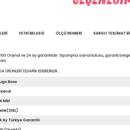
LERI
YETKİ BELGESİ
ÖLÇÜ REHBERI
KARGO TESLIMAT BI
Orijinal ve 24 ay garantilidir. Siparişiniz orjinal kutusu, garanti belgesi
kanı
 ÜRÜNLERİ TEDARİK EDEBİLİRLER..
ugo Boss
ineral
4 MM
elik(316L)
4 Ay Türkiye Garantili
illi (Quartz)