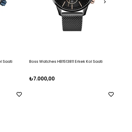
l Saati
Boss Watches HB1513811 Erkek Kol Saati
Hugo 
₺7.000,00
₺8.