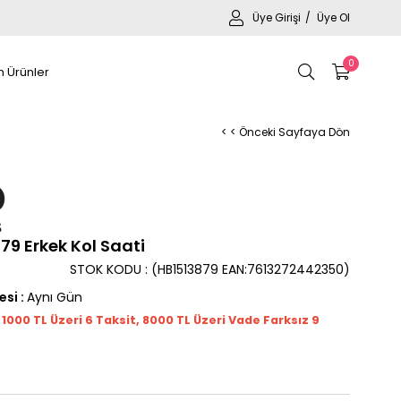
Üye Girişi
Üye Ol
0
 Ürünler
< < Önceki Sayfaya Dön
9 Erkek Kol Saati
STOK KODU
(HB1513879 EAN:7613272442350)
esi
:
Aynı Gün
t 1000
TL
Üzeri 6 Taksit, 8000 TL Üzeri Vade Farksız 9