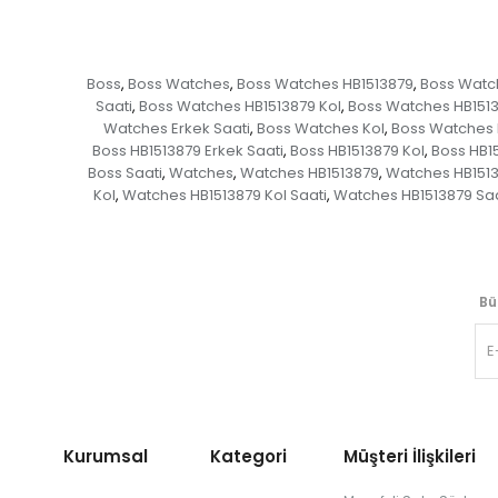
Boss
Boss Watches
Boss Watches HB1513879
Boss Watc
,
,
,
Saati
Boss Watches HB1513879 Kol
Boss Watches HB1513
,
,
Watches Erkek Saati
Boss Watches Kol
Boss Watches K
,
,
Boss HB1513879 Erkek Saati
Boss HB1513879 Kol
Boss HB15
,
,
Boss Saati
Watches
Watches HB1513879
Watches HB1513
,
,
,
Kol
Watches HB1513879 Kol Saati
Watches HB1513879 Saa
,
,
Bü
Kurumsal Kategori
Müşteri İlişkileri