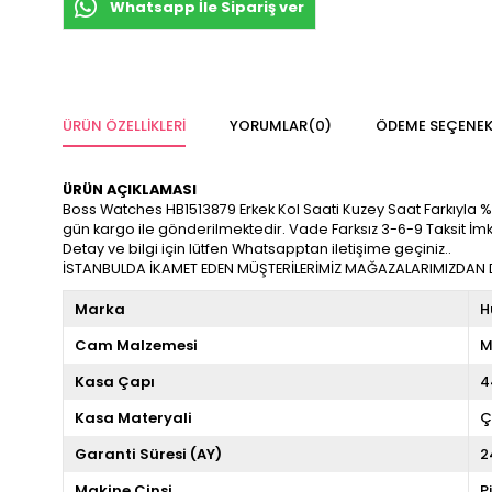
Whatsapp İle Sipariş ver
ÜRÜN ÖZELLIKLERI
YORUMLAR
(0)
ÖDEME SEÇENEK
ÜRÜN AÇIKLAMASI
Boss Watches HB1513879 Erkek Kol Saati Kuzey Saat Farkıyla %100 O
gün kargo ile gönderilmektedir. Vade Farksız 3-6-9 Taksit İm
Detay ve bilgi için lütfen Whatsapptan iletişime geçiniz..
İSTANBULDA İKAMET EDEN MÜŞTERİLERİMİZ MAĞAZALARIMIZDAN DA
Marka
H
Cam Malzemesi
M
Kasa Çapı
4
Kasa Materyali
Ç
Garanti Süresi (AY)
2
Makine Cinsi
P