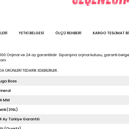
LERI
YETKİ BELGESİ
ÖLÇÜ REHBERI
KARGO TESLIMAT BI
rijinal ve 24 ay garantilidir. Siparişiniz orjinal kutusu, garanti belgesi
kanı
 ÜRÜNLERİ TEDARİK EDEBİLİRLER..
ugo Boss
ineral
4 MM
elik(316L)
4 Ay Türkiye Garantili
illi (Quartz)