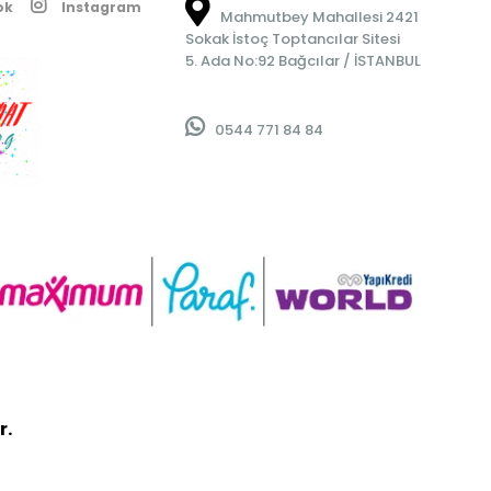
ok
Instagram
Mahmutbey Mahallesi 2421
Sokak İstoç Toptancılar Sitesi
5. Ada No:92 Bağcılar / İSTANBUL
0544 771 84 84
r.