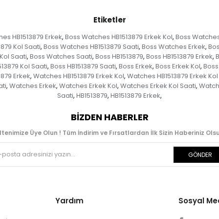
Etiketler
hes HB1513879 Erkek
Boss Watches HB1513879 Erkek Kol
Boss Watches 
,
,
879 Kol Saati
Boss Watches HB1513879 Saati
Boss Watches Erkek
Bos
,
,
,
ol Saati
Boss Watches Saati
Boss HB1513879
Boss HB1513879 Erkek
B
,
,
,
,
13879 Kol Saati
Boss HB1513879 Saati
Boss Erkek
Boss Erkek Kol
Boss 
,
,
,
,
879 Erkek
Watches HB1513879 Erkek Kol
Watches HB1513879 Erkek Kol 
,
,
ti
Watches Erkek
Watches Erkek Kol
Watches Erkek Kol Saati
Watch
,
,
,
,
Saati
HB1513879
HB1513879 Erkek
,
,
,
BIZDEN HABERLER
ltenimize Üye Olun ! Tüm İndirim ve Fırsatlardan İlk Sizin Haberiniz Olsu
GÖNDER
Yardım
Sosyal M