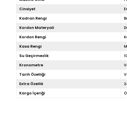
Cinsiyet
E
Kadran Rengi
B
Kordon Materyali
D
Kordon Rengi
K
Kasa Rengi
M
Su Geçirmezlik
1
Kronometre
V
Tarih Özelliği
V
Extra Özellik
2
Kargo İçeriği
Ö