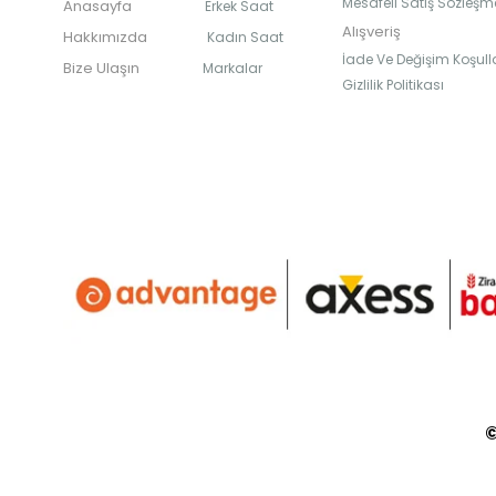
Mesafeli Satış Sözleşm
Anasayfa
Erkek Saat
Alışveriş
Hakkımızda
Kadın Saat
İade Ve Değişim Koşulla
Bize Ulaşın
Markalar
Gizlilik Politikası
©