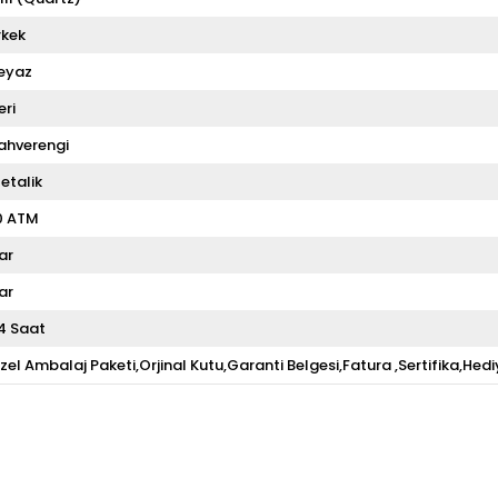
rkek
eyaz
eri
ahverengi
etalik
0 ATM
ar
ar
4 Saat
zel Ambalaj Paketi,Orjinal Kutu,Garanti Belgesi,Fatura ,Sertifika,Hedi