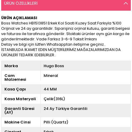
ÜRÜN ÖZELLIKLERI
ÜRÜN AÇIKLAMASI
Boss Watches HB1513851 Erkek Kol Saati Kuzey Saat Farkıyla %100
Orijinal ve 24 ay garantilidir. Siparişiniz orjinal kutusu, garanti belgesi
ve faturası ile tarafınıza gönderilir. Stoktaki ürünler aynı gün kargo ile
gönderilmektedir. Vade Farksız 3-6-9 Taksit İmkanı
Detay ve bilgi için lütfen Whatsapptan iletişime geçiniz..
İSTANBULDA İKAMET EDEN MÜŞTERİLERİMİZ MAĞAZALARIMIZDAN DA
ÜRÜNLERİ TEDARİK EDEBİLİRLER..
Marka
Hugo Boss
Cam
Mineral
Malzemesi
Kasa Çapı
44 MM
Kasa Materyali
Çelik(316L)
Garanti Süresi
24 Ay Türkiye Garantili
(AY)
Makine Cinsi
Pilli (Quartz)
Cinsiyet
Erkek