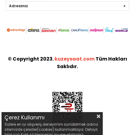
Adresimiz
© Copyright 2023.
kuzeysaat.com
Tüm Hakları
Saklıdır.
Çerez Kullanımı
Sizlere en iyi alışveriş deneyimini sunabilmek adına
sitemizde çerezler(cookies) kullanmaktayız. Detaylı
bilgi için Kvkk sözleşmesini inceleyebilirsiniz.