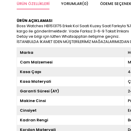
ÜRÜN ÖZELLIKLERI
YORUMLAR
(0)
ÖDEME SEÇENEK
ÜRÜN AÇIKLAMASI
Boss Watches HB1513175 Erkek Kol Saati Kuzey Saat Farkıyla %100 O
kargo ile gönderilmektedir. Vade Farksız 3-6-9 Taksit İmkanı
Detay ve bilgi için lütfen Whatsapptan iletişime geçiniz..
İSTANBULDA İKAMET EDEN MÜŞTERİLERİMİZ MAĞAZALARIMIZDAN DA
Marka
H
Cam Malzemesi
M
Kasa Çapı
4
Kasa Materyali
Ç
Garanti Süresi (AY)
2
Makine Cinsi
P
Cinsiyet
E
Kadran Rengi
B
Kordon Materyali
D