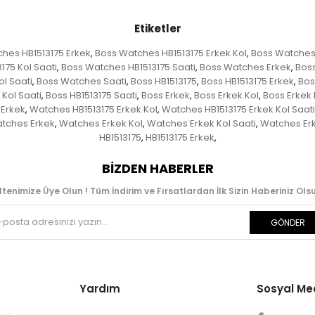
Etiketler
hes HB1513175 Erkek
Boss Watches HB1513175 Erkek Kol
Boss Watches 
,
,
175 Kol Saati
Boss Watches HB1513175 Saati
Boss Watches Erkek
Boss
,
,
,
l Saati
Boss Watches Saati
Boss HB1513175
Boss HB1513175 Erkek
Bos
,
,
,
,
 Kol Saati
Boss HB1513175 Saati
Boss Erkek
Boss Erkek Kol
Boss Erkek 
,
,
,
,
 Erkek
Watches HB1513175 Erkek Kol
Watches HB1513175 Erkek Kol Saati
,
,
tches Erkek
Watches Erkek Kol
Watches Erkek Kol Saati
Watches Erk
,
,
,
HB1513175
HB1513175 Erkek
,
,
BIZDEN HABERLER
ltenimize Üye Olun ! Tüm İndirim ve Fırsatlardan İlk Sizin Haberiniz Olsu
GÖNDER
Yardım
Sosyal M