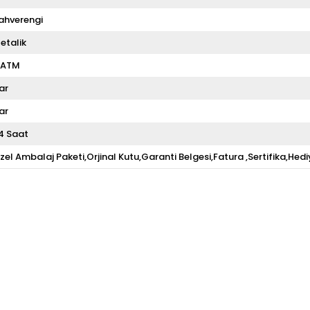
ahverengi
etalik
 ATM
ar
ar
4 Saat
zel Ambalaj Paketi,Orjinal Kutu,Garanti Belgesi,Fatura ,Sertifika,Hedi