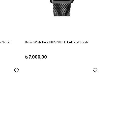
l Saati
Boss Watches HB1513811 Erkek Kol Saati
Hugo 
₺7.000,00
₺8.