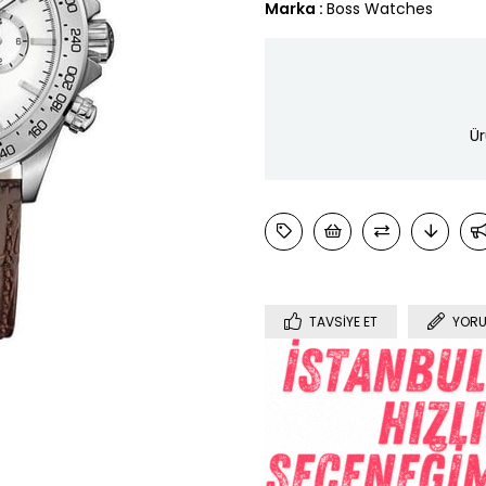
Marka
:
Boss Watches
Ür
TAVSIYE ET
YORU