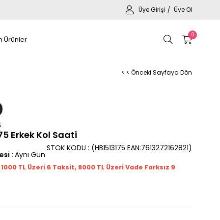
Üye Girişi
Üye Ol
0
 Ürünler
< < Önceki Sayfaya Dön
5 Erkek Kol Saati
STOK KODU
(HB1513175 EAN:7613272162821)
esi
:
Aynı Gün
t 1000
TL
Üzeri 6 Taksit, 8000 TL Üzeri Vade Farksız 9