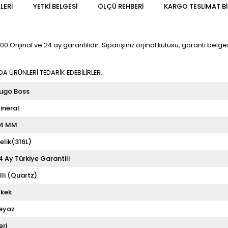
LERI
YETKİ BELGESİ
ÖLÇÜ REHBERI
KARGO TESLIMAT BI
rijinal ve 24 ay garantilidir. Siparişiniz orjinal kutusu, garanti belgesi
 ÜRÜNLERİ TEDARİK EDEBİLİRLER..
ugo Boss
ineral
4 MM
elik(316L)
4 Ay Türkiye Garantili
illi (Quartz)
rkek
eyaz
eri