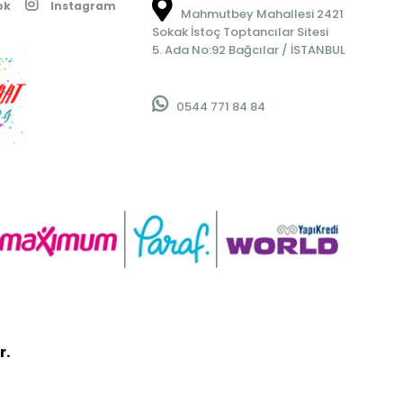
ok
Instagram
Mahmutbey Mahallesi 2421
Sokak İstoç Toptancılar Sitesi
5. Ada No:92 Bağcılar / İSTANBUL
0544 771 84 84
r.