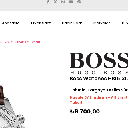
Anasayfa
Erkek Saat
Kadın Saat
Markalar
Tüm
1513175 Erkek Kol Saati
Boss Watches HB151317
Tahmini Kargoya Teslim Sür
Havale %12 İndirim - Alt Limi
Taksit
₺8.700,00