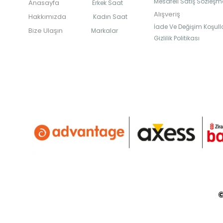
Mesafeli Satış Sözleşm
Anasayfa
Erkek Saat
Alışveriş
Hakkımızda
Kadın Saat
İade Ve Değişim Koşulla
Bize Ulaşın
Markalar
Gizlilik Politikası
©