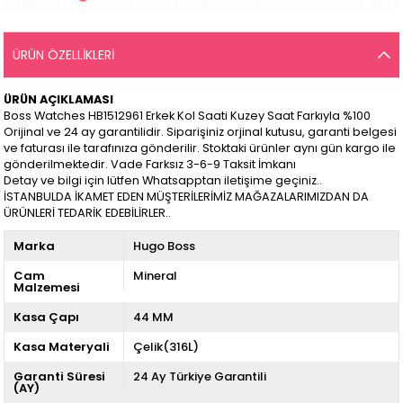
ÜRÜN ÖZELLIKLERI
ÜRÜN AÇIKLAMASI
Boss Watches HB1512961 Erkek Kol Saati Kuzey Saat Farkıyla %100
Orijinal ve 24 ay garantilidir. Siparişiniz orjinal kutusu, garanti belgesi
ve faturası ile tarafınıza gönderilir. Stoktaki ürünler aynı gün kargo ile
gönderilmektedir. Vade Farksız 3-6-9 Taksit İmkanı
Detay ve bilgi için lütfen Whatsapptan iletişime geçiniz..
İSTANBULDA İKAMET EDEN MÜŞTERİLERİMİZ MAĞAZALARIMIZDAN DA
ÜRÜNLERİ TEDARİK EDEBİLİRLER..
Marka
Hugo Boss
Cam
Mineral
Malzemesi
Kasa Çapı
44 MM
Kasa Materyali
Çelik(316L)
Garanti Süresi
24 Ay Türkiye Garantili
(AY)