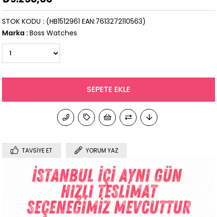
STOK KODU
(HB1512961 EAN:7613272110563)
Marka
:
Boss Watches
TAVSIYE ET
YORUM YAZ