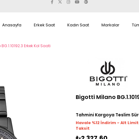
Anasayfa
Erkek Saat
Kadın Saat
Markalar
Tüm
 BG.1.10192.3 Erkek Kol Saati
Bigotti Milano BG.1.101
Tahmini Kargoya Teslim Sür
Havale %12 İndirim - Alt Limi
Taksit
₺2.327,60