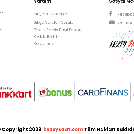
Yardım
Sosyal M
esi
Müşteri Hizmetleri
Facebo
Sıkça Sorulan Sorular
Youtube
rı
Teknik Servis Kayıt Formu
K.V.K.K. Bildirimi
Kolay İade
 Copyright 2023.
kuzeysaat.com
Tüm Hakları Saklıdı