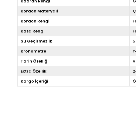
Kadran Rengi
G
Kordon Materyali
Ç
Kordon Rengi
F
Kasa Rengi
F
Su Geçirmezlik
5
Kronometre
Y
Tarih Özelliği
V
Extra Özellik
2
Kargo İçeriği
Ö