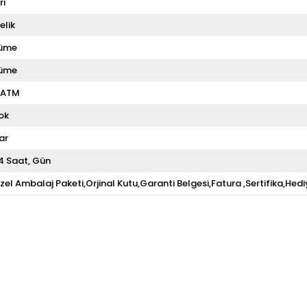
ri
elik
üme
üme
 ATM
ok
ar
4 Saat
Gün
zel Ambalaj Paketi,Orjinal Kutu,Garanti Belgesi,Fatura ,Sertifika,Hedi