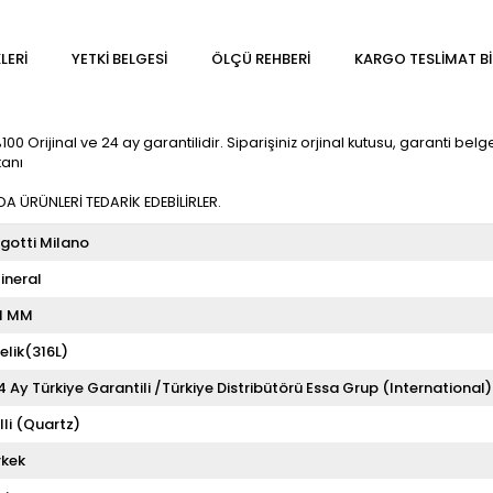
LERI
YETKİ BELGESİ
ÖLÇÜ REHBERI
KARGO TESLIMAT BI
00 Orijinal ve 24 ay garantilidir. Siparişiniz orjinal kutusu, garanti belge
kanı
 ÜRÜNLERİ TEDARİK EDEBİLİRLER.
igotti Milano
ineral
1 MM
elik(316L)
4 Ay Türkiye Garantili /Türkiye Distribütörü Essa Grup (International)
illi (Quartz)
rkek