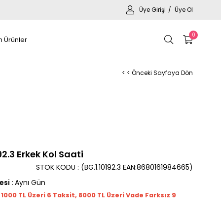
Üye Girişi
Üye Ol
0
 Ürünler
< < Önceki Sayfaya Dön
92.3 Erkek Kol Saati
STOK KODU
(BG.1.10192.3 EAN:8680161984665)
esi
:
Aynı Gün
t 1000
TL
Üzeri 6 Taksit, 8000 TL Üzeri Vade Farksız 9