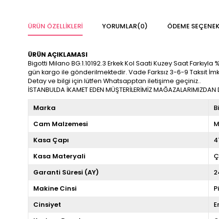
ÜRÜN ÖZELLIKLERI
YORUMLAR
(0)
ÖDEME SEÇENEK
ÜRÜN AÇIKLAMASI
Bigotti Milano BG.1.10192.3 Erkek Kol Saati Kuzey Saat Farkıyla %1
gün kargo ile gönderilmektedir. Vade Farksız 3-6-9 Taksit İm
Detay ve bilgi için lütfen Whatsapptan iletişime geçiniz..
İSTANBULDA İKAMET EDEN MÜŞTERİLERİMİZ MAĞAZALARIMIZDAN DA
Marka
B
Cam Malzemesi
M
Kasa Çapı
4
Kasa Materyali
Ç
Garanti Süresi (AY)
2
Makine Cinsi
P
Cinsiyet
E