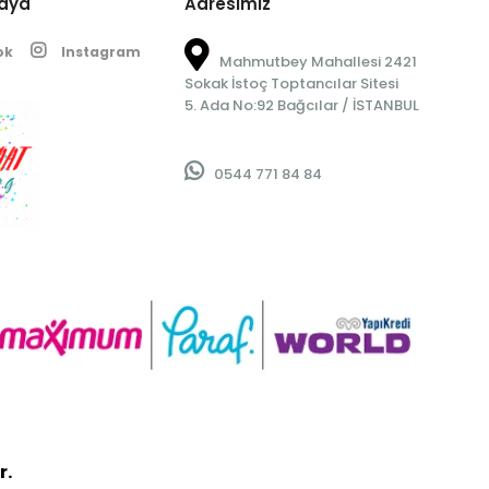
edya
Adresimiz
ok
Instagram
Mahmutbey Mahallesi 2421
Sokak İstoç Toptancılar Sitesi
5. Ada No:92 Bağcılar / İSTANBUL
0544 771 84 84
r.