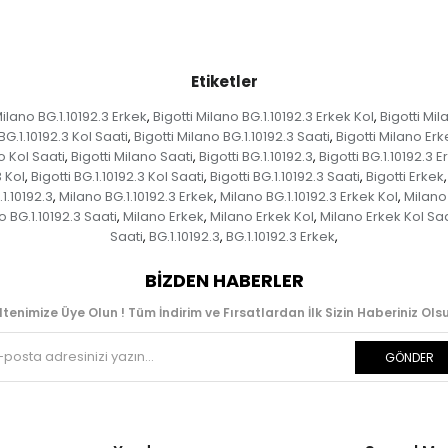
Etiketler
Milano BG.1.10192.3 Erkek
Bigotti Milano BG.1.10192.3 Erkek Kol
Bigotti Mil
,
,
BG.1.10192.3 Kol Saati
Bigotti Milano BG.1.10192.3 Saati
Bigotti Milano Erk
,
,
o Kol Saati
Bigotti Milano Saati
Bigotti BG.1.10192.3
Bigotti BG.1.10192.3 E
,
,
,
3 Kol
Bigotti BG.1.10192.3 Kol Saati
Bigotti BG.1.10192.3 Saati
Bigotti Erkek
,
,
,
,
1.10192.3
Milano BG.1.10192.3 Erkek
Milano BG.1.10192.3 Erkek Kol
Milano 
,
,
,
o BG.1.10192.3 Saati
Milano Erkek
Milano Erkek Kol
Milano Erkek Kol Saa
,
,
,
Saati
BG.1.10192.3
BG.1.10192.3 Erkek
,
,
,
BIZDEN HABERLER
ltenimize Üye Olun ! Tüm İndirim ve Fırsatlardan İlk Sizin Haberiniz Olsu
GÖNDER