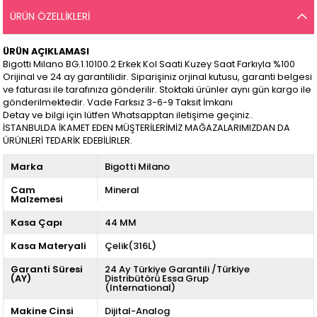
ÜRÜN ÖZELLIKLERI
ÜRÜN AÇIKLAMASI
Bigotti Milano BG.1.10100.2 Erkek Kol Saati Kuzey Saat Farkıyla %100
Orijinal ve 24 ay garantilidir. Siparişiniz orjinal kutusu, garanti belgesi
ve faturası ile tarafınıza gönderilir. Stoktaki ürünler aynı gün kargo ile
gönderilmektedir. Vade Farksız 3-6-9 Taksit İmkanı
Detay ve bilgi için lütfen Whatsapptan iletişime geçiniz..
İSTANBULDA İKAMET EDEN MÜŞTERİLERİMİZ MAĞAZALARIMIZDAN DA
ÜRÜNLERİ TEDARİK EDEBİLİRLER.
Marka
Bigotti Milano
Cam
Mineral
Malzemesi
Kasa Çapı
44 MM
Kasa Materyali
Çelik(316L)
Garanti Süresi
24 Ay Türkiye Garantili /Türkiye
(AY)
Distribütörü Essa Grup
(International)
Makine Cinsi
Dijital-Analog