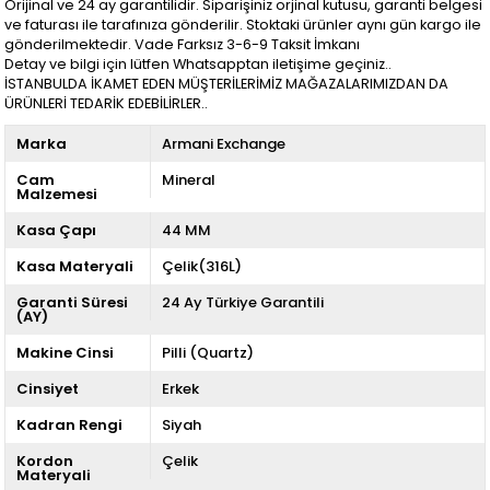
Orijinal ve 24 ay garantilidir. Siparişiniz orjinal kutusu, garanti belgesi
ve faturası ile tarafınıza gönderilir. Stoktaki ürünler aynı gün kargo ile
gönderilmektedir. Vade Farksız 3-6-9 Taksit İmkanı
Detay ve bilgi için lütfen Whatsapptan iletişime geçiniz..
İSTANBULDA İKAMET EDEN MÜŞTERİLERİMİZ MAĞAZALARIMIZDAN DA
ÜRÜNLERİ TEDARİK EDEBİLİRLER..
Marka
Armani Exchange
Cam
Mineral
Malzemesi
Kasa Çapı
44 MM
Kasa Materyali
Çelik(316L)
Garanti Süresi
24 Ay Türkiye Garantili
(AY)
Makine Cinsi
Pilli (Quartz)
Cinsiyet
Erkek
Kadran Rengi
Siyah
Kordon
Çelik
Materyali