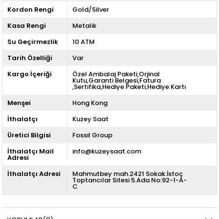
Kordon Rengi
Gold/Silver
Kasa Rengi
Metalik
Su Geçirmezlik
10 ATM
Tarih Özelliği
Var
Kargo İçeriği
Özel Ambalaj Paketi,Orjinal
Kutu,Garanti Belgesi,Fatura
,Sertifika,Hediye Paketi,Hediye Kartı
Menşei
Hong Kong
İthalatçı
Kuzey Saat
Üretici Bilgisi
Fossil Group
İthalatçı Mail
info@kuzeysaat.com
Adresi
İthalatçı Adresi
Mahmutbey mah.2421 Sokak.İstoç
Toptancılar Sitesi 5.Ada No:92-1-A-
C